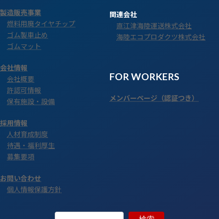
製造販売事業
関連会社
燃料用廃タイヤチップ
直江津海陸運送株式会社
ゴム製車止め
海陸エコプロダクツ株式会社
ゴムマット
会社情報
FOR WORKERS
会社概要
許認可情報
メンバーページ（認証つき）
保有施設・設備
採用情報
人材育成制度
待遇・福利厚生
募集要項
お問い合わせ
個人情報保護方針