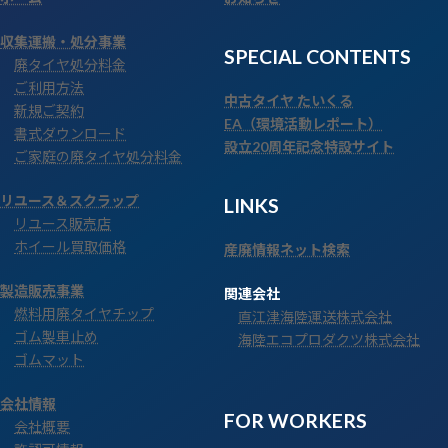
収集運搬・処分事業
SPECIAL CONTENTS
廃タイヤ処分料金
ご利用方法
中古タイヤ たいくる
新規ご契約
EA（環境活動レポート）
書式ダウンロード
設立20周年記念特設サイト
ご家庭の廃タイヤ処分料金
リユース＆スクラップ
LINKS
リユース販売店
ホイール買取価格
産廃情報ネット検索
製造販売事業
関連会社
燃料用廃タイヤチップ
直江津海陸運送株式会社
ゴム製車止め
海陸エコプロダクツ株式会社
ゴムマット
会社情報
FOR WORKERS
会社概要