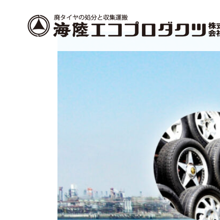
コ
ナ
ン
ビ
テ
ゲ
ン
ー
ツ
シ
へ
ョ
ス
ン
キ
に
ッ
移
プ
動