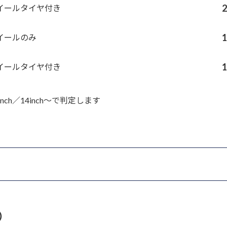
イールタイヤ付き
イールのみ
イールタイヤ付き
h／14inch～で判定します
）