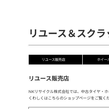
コ
ナ
ン
ビ
テ
ゲ
ン
ー
ツ
シ
リユース＆スクラ
へ
ョ
ス
ン
キ
に
ッ
移
プ
動
リユース販売店
ホイー
リユース販売店
NKリサイクル株式会社では、中古タイヤ・ホ
くわしくはこちらのショップページをご覧く