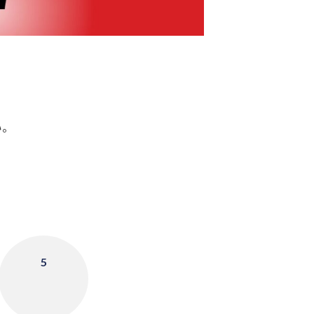
。
い。
5