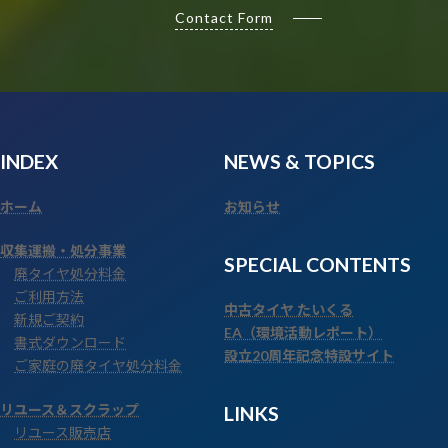
Contact Form
INDEX
NEWS
& TOPICS
ホーム
お知らせ
収集運搬・処分事業
SPECIAL CONTENTS
廃タイヤ処分料金
ご利用方法
中古タイヤ たいくる
新規ご契約
EA（環境活動レポート）
書式ダウンロード
設立20周年記念特設サイト
ご家庭の廃タイヤ処分料金
リユース＆スクラップ
LINKS
リユース販売店