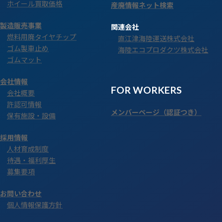
ホイール買取価格
産廃情報ネット検索
製造販売事業
関連会社
燃料用廃タイヤチップ
直江津海陸運送株式会社
ゴム製車止め
海陸エコプロダクツ株式会社
ゴムマット
会社情報
FOR WORKERS
会社概要
許認可情報
メンバーページ（認証つき）
保有施設・設備
採用情報
人材育成制度
待遇・福利厚生
募集要項
お問い合わせ
個人情報保護方針