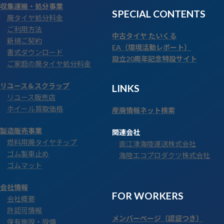
収集運搬・処分事業
SPECIAL CONTENTS
廃タイヤ処分料金
ご利用方法
中古タイヤ たいくる
新規ご契約
EA（環境活動レポート）
書式ダウンロード
設立20周年記念特設サイト
ご家庭の廃タイヤ処分料金
リユース＆スクラップ
LINKS
リユース販売店
ホイール買取価格
産廃情報ネット検索
製造販売事業
関連会社
燃料用廃タイヤチップ
直江津海陸運送株式会社
ゴム製車止め
海陸エコプロダクツ株式会社
ゴムマット
会社情報
FOR WORKERS
会社概要
許認可情報
メンバーページ（認証つき）
保有施設・設備