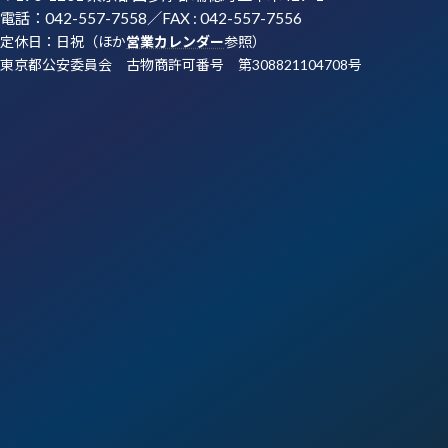
電話：042-557-7558／FAX : 042-557-7556
定休日：日祝（ほか
営業カレンダー
参照）
東京都公安委員会 古物商許可番号 第308821104708号
ア
ア
ア
ア
イ
イ
イ
イ
コ
コ
コ
コ
ン
ン
ン
ン
リ
リ
リ
リ
ン
ン
ン
ン
ク
ク
ク
ク