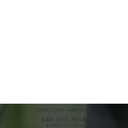
【台風接近に伴う営業のご案内】
2026年6月26日
NKリサイクル株式会社
お知らせ
EA（環境活動レポート）
令和8年4月の「施設の維持管理の記録」を更新しました。
カ
ラ
ム
お電話でご予約・お問い合わせ
リ
042-557-7558
ン
ク
受付時間：8:00～16:00