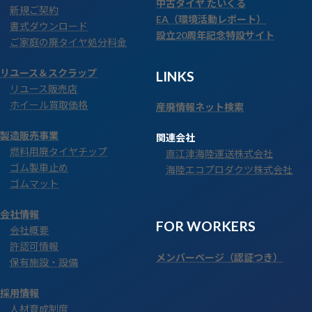
中古タイヤ たいくる
新規ご契約
EA（環境活動レポート）
書式ダウンロード
設立20周年記念特設サイト
ご家庭の廃タイヤ処分料金
リユース＆スクラップ
LINKS
リユース販売店
ホイール買取価格
産廃情報ネット検索
製造販売事業
関連会社
燃料用廃タイヤチップ
直江津海陸運送株式会社
ゴム製車止め
海陸エコプロダクツ株式会社
ゴムマット
会社情報
FOR WORKERS
会社概要
許認可情報
メンバーページ（認証つき）
保有施設・設備
採用情報
人材育成制度