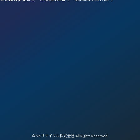
ア
ア
ア
ア
イ
イ
イ
イ
コ
コ
コ
コ
ン
ン
ン
ン
リ
リ
リ
リ
ン
ン
ン
ン
ク
ク
ク
ク
© NKリサイクル株式会社 All Rights Reserved.